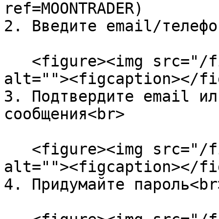
ref=MOONTRADER)

2. Введите email/телефо
   <figure><img src="/files/kSyOtYmLT0QfI8nkTsz9" 
alt=""><figcaption></fi
3. Подтвердите email ил
сообщения<br>

   <figure><img src="/files/oEOIKePXSq2T41Gl7qXW" 
alt=""><figcaption></fi
4. Придумайте пароль<br>