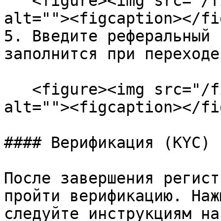
   <figure><img src="/files/hl7TZOsEO47H6G2TE28w" 
alt=""><figcaption></fi
5. Введите реферальный 
заполнится при переходе
   <figure><img src="/files/dwlBdOzBGzf10LJx9OOQ" 
alt=""><figcaption></fi
#### Верификация (KYC)

После завершения регист
пройти верификацию. Наж
следуйте инструкциям на