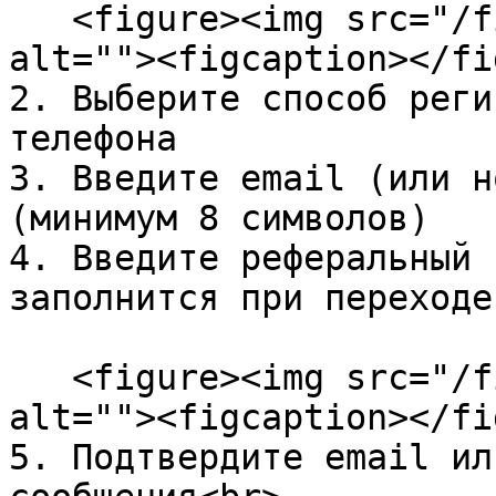
   <figure><img src="/files/r94BP1CLhQsUsgLDc6V9" 
alt=""><figcaption></fi
2. Выберите способ реги
телефона

3. Введите email (или н
(минимум 8 символов)

4. Введите реферальный 
заполнится при переходе
   <figure><img src="/files/GV8uHbZ5shUMFDY7CYmr" 
alt=""><figcaption></fi
5. Подтвердите email ил