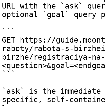
URL with the `ask` quer
optional `goal` query p
```

GET https://guide.moont
raboty/rabota-s-birzhei
birzhe/registraciya-na-
<question>&goal=<endgoal
```

`ask` is the immediate 
specific, self-containe