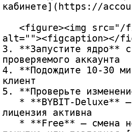
кабинете](https://accou
   <figure><img src="/files/XVHVAp2xFAwXvoojQwjZ" 
alt=""><figcaption></fi
3. **Запустите ядро** с
проверяемого аккаунта

4. **Подождите 10-30 ми
клиент

5. **Проверьте изменени
   * **BYBIT-Deluxe** — готово, безлимитная 
лицензия активна

   * **Free** — смена не произошла, требуется 