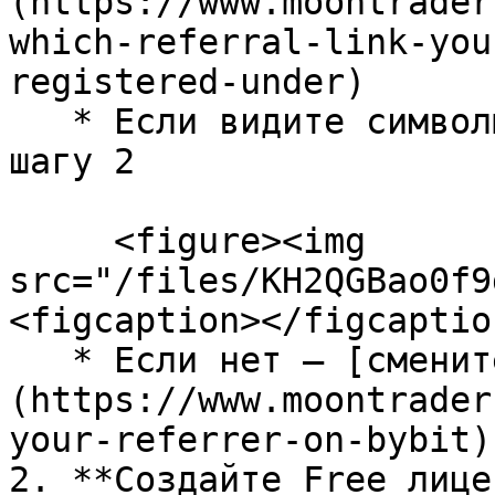
(https://www.moontrader
which-referral-link-you
registered-under)

   * Если видите символы «MT-Team» — переходите к 
шагу 2

     <figure><img 
src="/files/KH2QGBao0f9
<figcaption></figcaptio
   * Если нет — [смените реферера]
(https://www.moontrader
your-referrer-on-bybit)
2. **Создайте Free лице