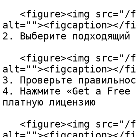
   <figure><img src="/files/aRJZ0FQFsv3GVSqoVoxY" 
alt=""><figcaption></fi
2. Выберите подходящий 
   <figure><img src="/files/G0CE3FjnyHljMjD3iosB" 
alt=""><figcaption></fi
3. Проверьте правильнос
4. Нажмите «Get a Free 
платную лицензию

   <figure><img src="/files/pmh9gQZrAoeakMhPfIix" 
alt=""><figcaption></fi