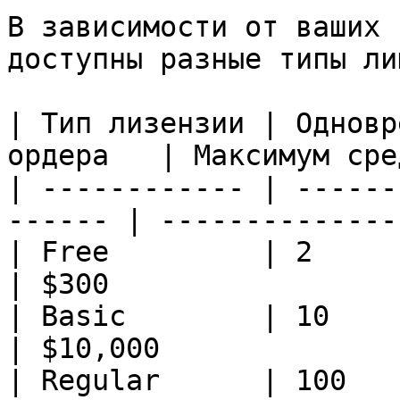
В зависимости от ваших 
доступны разные типы ли
| Тип лизензии | Одновр
ордера   | Максимум сре
| ------------ | ------
------ | --------------
| Free         | 2            
| $300                 
| Basic        | 10          
| $10,000              
| Regular      | 100        