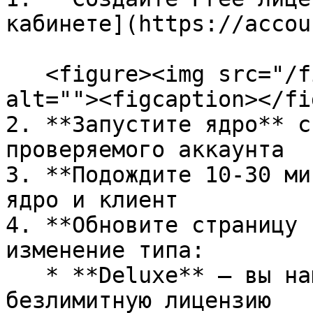
кабинете](https://accou
   <figure><img src="/files/gFt3VbAlv7ImwCgA9fVY" 
alt=""><figcaption></fi
2. **Запустите ядро** с
проверяемого аккаунта

3. **Подождите 10-30 ми
ядро и клиент

4. **Обновите страницу 
изменение типа:

   * **Deluxe** — вы наш реферал, получили 
безлимитную лицензию
