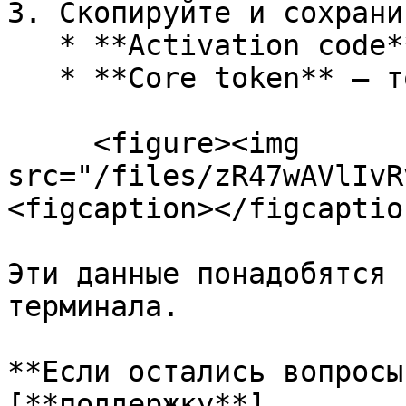
3. Скопируйте и сохранит
   * **Activation code** — код активации лицензии

   * **Core token** — токен для подключения ядра

     <figure><img 
src="/files/zR47wAVlIvR
<figcaption></figcaptio
Эти данные понадобятся 
терминала.

**Если остались вопросы
[**поддержку**]