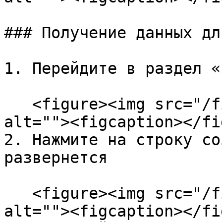
### Получение данных дл
1. Перейдите в раздел «
   <figure><img src="/files/OOILP0zKh4kYJ7OJquhV" 
alt=""><figcaption></fi
2. Нажмите на строку со
развернется

   <figure><img src="/files/2anBJizPmocTUQj3tM8r" 
alt=""><figcaption></fi