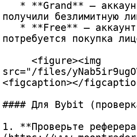
   * **Grand** — аккаунт без реферера, также 
получили безлимитную ли
   * **Free** — аккаунт другого реферера, 
потребуется покупка лиц
     <figure><img 
src="/files/yNab5ir9ugO
<figcaption></figcaptio
#### Для Bybit (проверк
1. **Проверьте реферера