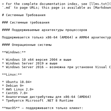
> For the complete documentation index, see [llms.txt](
`.md` to page URLs; this page is available as [Markdown
# Системные Требования

### Системные требования

#### Поддерживаемые архитектуры процессоров

Поддерживается только x86-64 (AMD64) и ARM64 архитектур
#### Операционные системы

**Windows:**

* Windows 10 x64 версия 2004 и выше

* Windows Server 2019 и выше

* Windows Server 2016 — возможна при установке Visual C
**Linux:**

* Ubuntu 18.04+

* Debian 9+

* AWS Linux 2.0+

* CentOS 7.0+

* Аналогичные дистрибутивы для x86-64 (AMD64)

* Требуется Microsoft .NET 8 Runtime

**macOS** — поддерживается только клиент:
