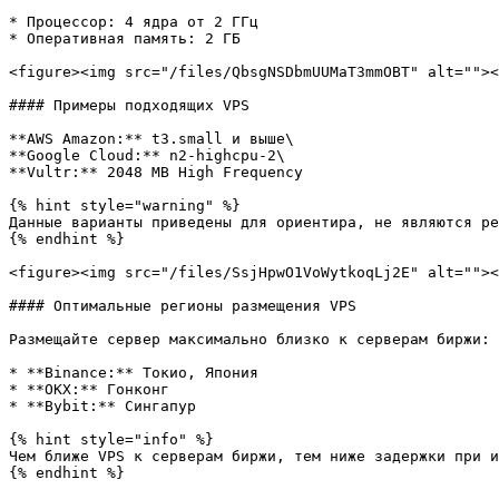
* Процессор: 4 ядра от 2 ГГц

* Оперативная память: 2 ГБ

<figure><img src="/files/QbsgNSDbmUUMaT3mmOBT" alt=""><
#### Примеры подходящих VPS

**AWS Amazon:** t3.small и выше\

**Google Cloud:** n2-highcpu-2\

**Vultr:** 2048 MB High Frequency

{% hint style="warning" %}

Данные варианты приведены для ориентира, не являются ре
{% endhint %}

<figure><img src="/files/SsjHpwO1VoWytkoqLj2E" alt=""><
#### Оптимальные регионы размещения VPS

Размещайте сервер максимально близко к серверам биржи:

* **Binance:** Токио, Япония

* **OKX:** Гонконг

* **Bybit:** Сингапур

{% hint style="info" %}

Чем ближе VPS к серверам биржи, тем ниже задержки при и
{% endhint %}
