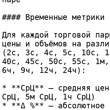
#### Временные метрики

Для каждой торговой пар
цены и объёмов на разли
(2с, 3с, 4с, 5с, 10с, 1
40с, 45с, 50с, 55с, 1м,
6ч, 9ч, 12ч, 24ч):

* **СрЦ** — средняя цен
СрЦ, 5м СрЦ, 1ч СрЦ)

* **Δ %** — абсолютное 