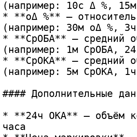
(например: 10с Δ %, 15м
* **оΔ %** — относитель
(например: 30м оΔ %, 3ч
* **СрОБА** — средний о
(например: 1м СрОБА, 24
* **СрОКА** — средний о
(например: 5м СрОКА, 1ч
#### Дополнительные данн
* **24ч ОКА** — объём к
часа
