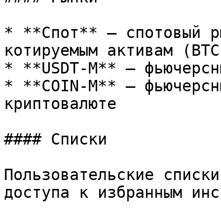
* **Спот** — спотовый р
котируемым активам (BTC
* **USDT-M** — фьючерсн
* **COIN-M** — фьючерсн
криптовалюте

#### Списки

Пользовательские списки
доступа к избранным инс