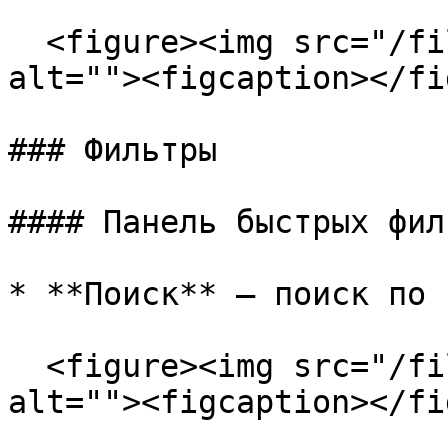
  <figure><img src="/files/Q9DK05QpeWYm6jcUFbNV" 
alt=""><figcaption></fi
### Фильтры

#### Панель быстрых фил
* **Поиск** — поиск по 
  <figure><img src="/files/2ftmU8IPY3yjF67dgVxr" 
alt=""><figcaption></fi