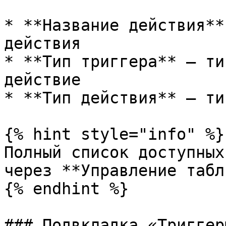
* **Название действия**
действия

* **Тип триггера** — ти
действие

* **Тип действия** — ти
{% hint style="info" %}

Полный список доступных
через **Управление табл
{% endhint %}

### Подвкладка «Триггеры