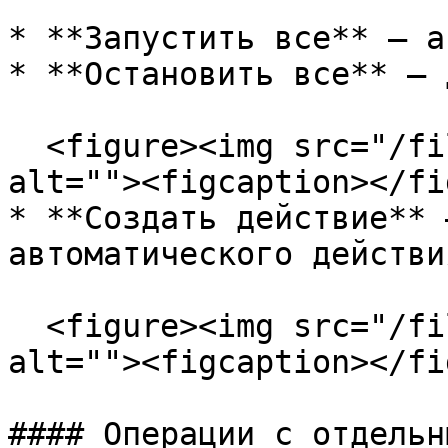
* **Запустить все** — а
* **Остановить все** — 
  <figure><img src="/files/jmfKXPCZMav5cpJI35GN" 
alt=""><figcaption></fi
* **Создать действие** 
автоматического действия
  <figure><img src="/files/k4TroZVEqm7Pkerznt6v" 
alt=""><figcaption></fi
#### Операции с отдельн