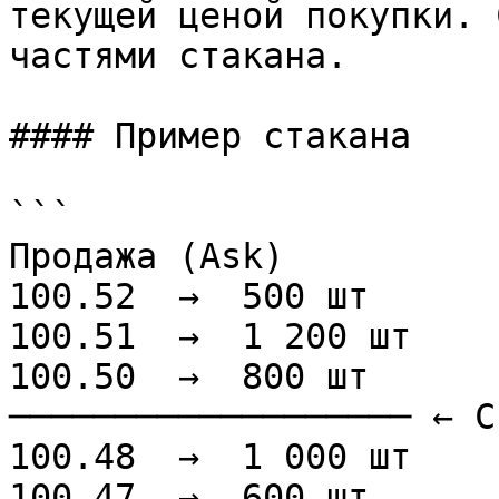
текущей ценой покупки. 
частями стакана.

#### Пример стакана

```

Продажа (Ask)

100.52  →  500 шт

100.51  →  1 200 шт

100.50  →  800 шт

─────────────────── ← С
100.48  →  1 000 шт

100.47  →  600 шт
