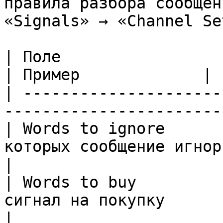
правила разбора сообщен
«Signals» → «Channel Se
| Поле                   | Описание               
| Пример             |

| ---------------------
-----------------------
| Words to ignore      
которых сообщение игнорир
|

| Words to buy         
сигнал на покупку          
|
