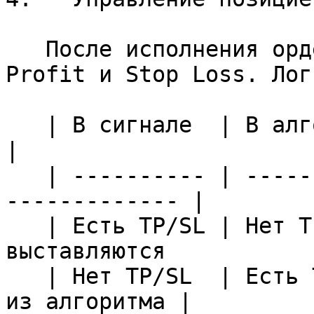
   После исполнения ордера активируются Take 
Profit и Stop Loss. Лог
   | В сигнале  | В алгоритме | Результат                       
|

   | ---------- | ----------- | ------------------
------------- |

   | Есть TP/SL | Нет TP/SL   | TP/SL не 
выставляются           |
   | Нет TP/SL  | Есть TP/SL  | Выставляются TP/SL 
из алгоритма |
