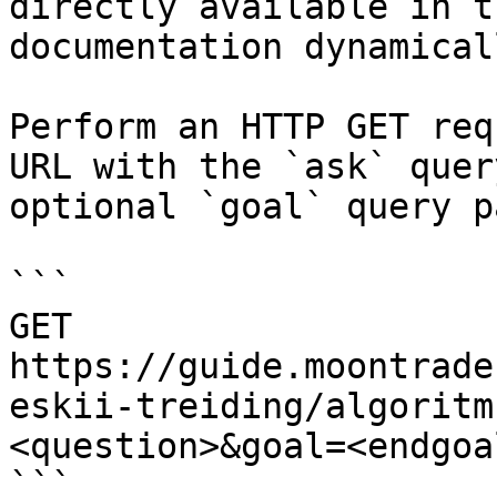
directly available in t
documentation dynamical
Perform an HTTP GET req
URL with the `ask` quer
optional `goal` query p
```

GET 
https://guide.moontrade
eskii-treiding/algoritm
<question>&goal=<endgoal
```
