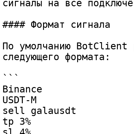
сигналы на все подключё
#### Формат сигнала

По умолчанию BotClient 
следующего формата:

```

Binance

USDT-M

sell galausdt

tp 3%

sl 4%
