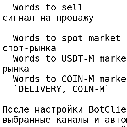
| Words to sell        
сигнал на продажу         
|

| Words to spot market 
спот-рынка             
| Words to USDT-M marke
рынка                  
| Words to COIN-M market | Слова для
| `DELIVERY, COIN-M` |

После настройки BotClie
выбранные каналы и авто